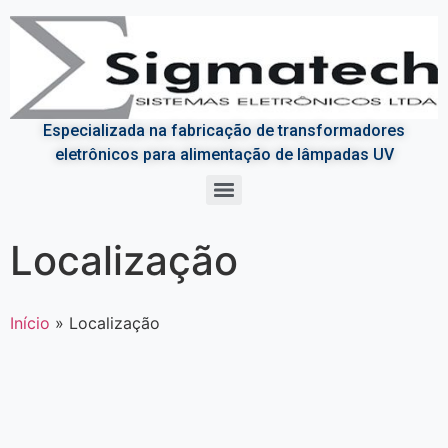
Especializada na fabricação de transformadores
eletrônicos para alimentação de lâmpadas UV
Cabeçotes Uvs, sistemas de Exaustão e Lâmpadas de secagem Uv
Localização
Início
»
Localização