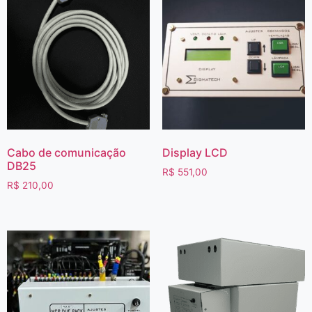
Cabo de comunicação
Display LCD
DB25
R$
551,00
R$
210,00